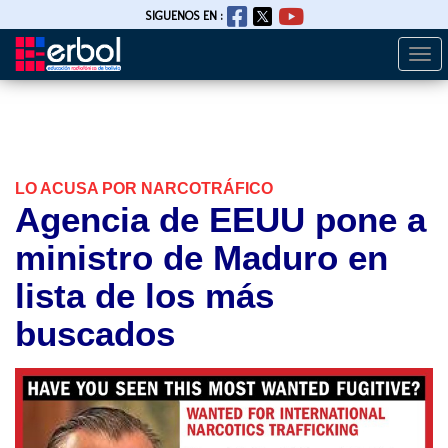
SIGUENOS EN :
Togg
Pasar
navi
al
contenido
principal
LO ACUSA POR NARCOTRÁFICO
Agencia de EEUU pone a
ministro de Maduro en
lista de los más
buscados