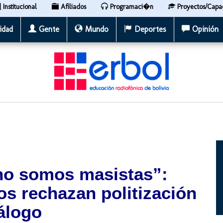
Institucional
Afiliados
Programaci�n
Proyectos/Capa
idad
Gente
Mundo
Deportes
Opinión
no somos masistas”:
os rechazan politización
álogo