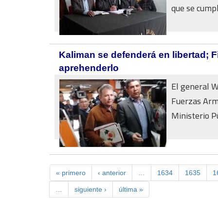
que se cumpla
Kaliman se defenderá en libertad; F
aprehenderlo
El general 
Fuerzas Arma
Ministerio Pú
« primero
‹ anterior
…
1634
1635
1
…
siguiente ›
última »