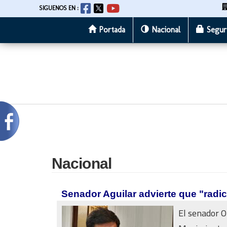
SIGUENOS EN :
Portada
Nacional
Segur
Pasar
al
contenido
principal
Nacional
Senador Aguilar advierte que "radi
El senador O