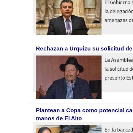
El Gobierno 
la delegació
amenazas de 
Rechazan a Urquizu su solicitud de
La Asamblea
la solicitud 
presentó Est
Plantean a Copa como potencial can
manos de El Alto
En la bancad