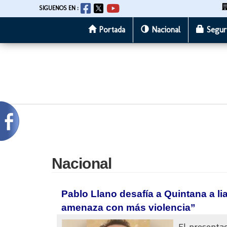
SIGUENOS EN :
Portada
Nacional
Segur
Pasar
al
contenido
principal
Nacional
Pablo Llano desafía a Quintana a l
amenaza con más violencia”
El presentad