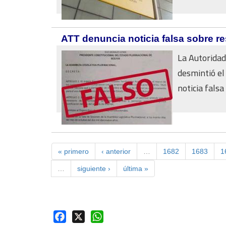
ATT denuncia noticia falsa sobre res
La Autoridad
desmintió el
noticia falsa 
« primero
‹ anterior
…
1682
1683
1
…
siguiente ›
última »
Facebook
X
WhatsApp