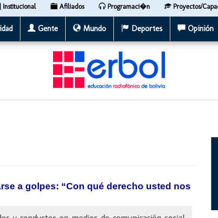
Institucional
Afiliados
Programaci�n
Proyectos/Capa
idad
Gente
Mundo
Deportes
Opinión
iarse a golpes: “Con qué derecho usted nos
or y conductor en medios de comunicación social,