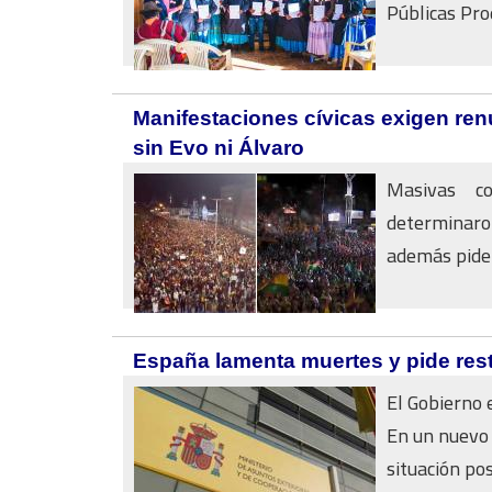
Públicas Pro
Manifestaciones cívicas exigen ren
sin Evo ni Álvaro
Masivas co
determinaro
además piden
España lamenta muertes y pide resta
El Gobierno 
En un nuevo 
situación pos