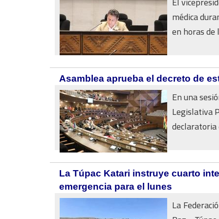
El vicepres
médica duran
en horas de l
Asamblea aprueba el decreto de est
En una sesi
Legislativa 
declaratoria 
La Túpac Katari instruye cuarto in
emergencia para el lunes
La Federació