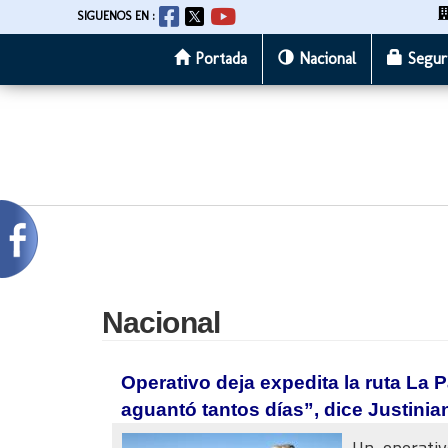
SIGUENOS EN :
Portada
Nacional
Segur
Pasar
al
contenido
principal
Nacional
Operativo deja expedita la ruta La P
aguantó tantos días”, dice Justinia
Un operativ