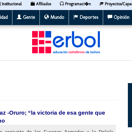
Institucional
Afiliados
Programaci�n
Proyectos/Capa
idad
Gente
Mundo
Deportes
Opinión
az -Oruro; “la victoria de esa gente que
no
o conjunto de las Fuerzas Armadas y la Policía