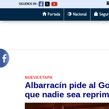
SIGUENOS EN :
Portada
Nacional
Segur
Pasar
al
contenido
principal
NUEVA ETAPA
Albarracín pide al G
que nadie sea repri