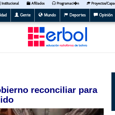
Institucional
Afiliados
Programaci�n
Proyectos/Capa
idad
Gente
Mundo
Deportes
Opinión
obierno reconciliar para
mido