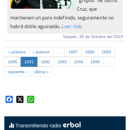
“grupos” de Santa
Cruz, que
mantienen un paro indefinido, seguramente no
habrá doble aguinaldo...
Leer más
Sábado, 26 de Octubre del 2019
« primero
‹ anterior
…
1687
1688
1689
1690
1691
1692
1693
1694
1695
…
siguiente ›
última »
Facebook
X
WhatsApp
erbol
Transmitiendo radio