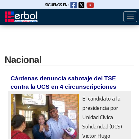
SIGUENOS EN :
Togg
Pasar
navi
al
contenido
principal
Nacional
Cárdenas denuncia sabotaje del TSE
contra la UCS en 4 circunscripciones
El candidato a la
presidencia por
Unidad Cívica
Solidaridad (UCS)
Víctor Hugo