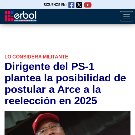
SIGUENOS EN :
Togg
Pasar
navi
al
contenido
principal
LO CONSIDERA MILITANTE
Dirigente del PS-1
plantea la posibilidad de
postular a Arce a la
reelección en 2025