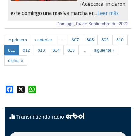
(Adepcoca) iniciaron
este domingo una masiva marcha en...
Leer más
Domingo, 04 de Septiembre del 2022
« primero
‹ anterior
…
807
808
809
810
811
812
813
814
815
…
siguiente ›
última »
Facebook
X
WhatsApp
erbol
Transmitiendo radio