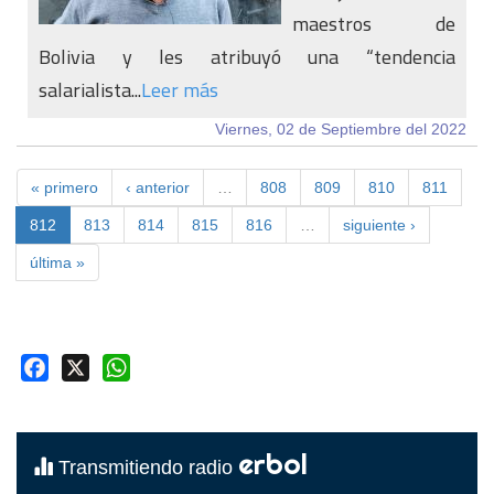
maestros de
Bolivia y les atribuyó una “tendencia
salarialista...
Leer más
Viernes, 02 de Septiembre del 2022
« primero
‹ anterior
…
808
809
810
811
812
813
814
815
816
…
siguiente ›
última »
Facebook
X
WhatsApp
erbol
Transmitiendo radio