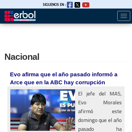
SIGUENOS EN :
Togg
Pasar
navi
al
contenido
principal
Nacional
Evo afirma que el año pasado informó a
Arce que en la ABC hay corrupción
El jefe del MAS,
Evo Morales
afirmó este
domingo que el año
pasado ha