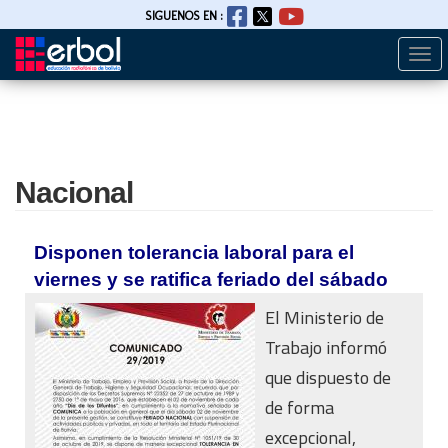
SIGUENOS EN :
Togg
Pasar
navi
al
contenido
principal
Nacional
Disponen tolerancia laboral para el
viernes y se ratifica feriado del sábado
El Ministerio de
Trabajo informó
que dispuesto de
de forma
excepcional,