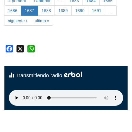
« primero
‹ anterior
…
1683
1684
1685
1686
1687
1688
1689
1690
1691
…
siguiente ›
última »
Facebook
X
WhatsApp
erbol
Transmitiendo radio