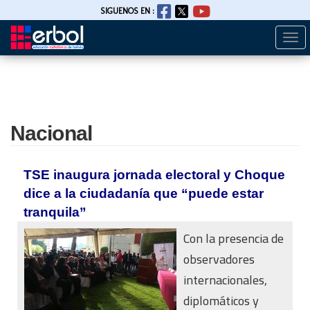
SIGUENOS EN :
Togg
Pasar
navi
al
contenido
principal
Nacional
TSE inaugura jornada electoral y Choque
dice a la ciudadanía que “puede estar
tranquila”
Con la presencia de
observadores
internacionales,
diplomáticos y