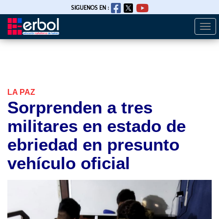
SIGUENOS EN :
Togg
Pasar
navi
al
contenido
principal
LA PAZ
Sorprenden a tres
militares en estado de
ebriedad en presunto
vehículo oficial