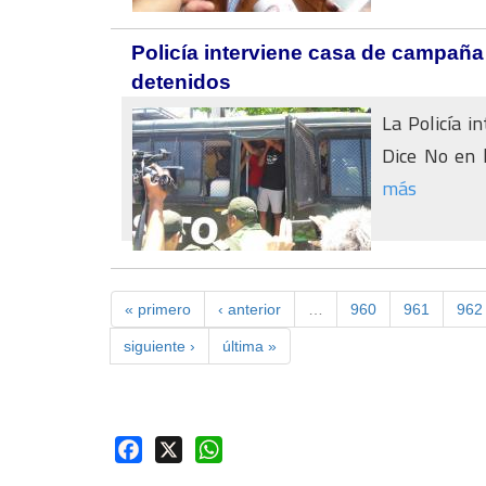
Policía interviene casa de campaña 
detenidos
La Policía i
Dice No en l
más
« primero
‹ anterior
…
960
961
962
siguiente ›
última »
Facebook
X
WhatsApp