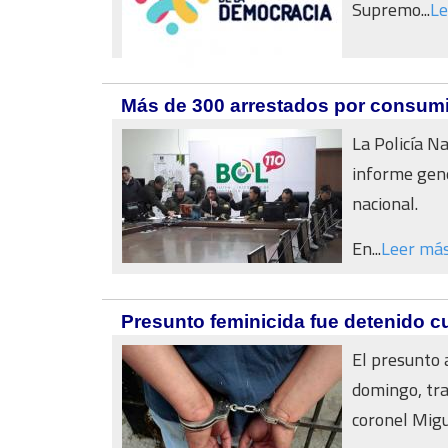
Supremo...
Le
Más de 300 arrestados por consumir
La Policía N
informe gene
nacional.
En...
Leer má
Presunto feminicida fue detenido c
El presunto 
domingo, tras
coronel Migu