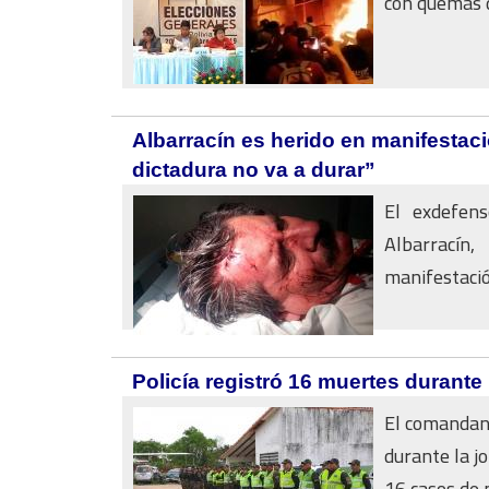
con quemas d
Albarracín es herido en manifestac
dictadura no va a durar”
El exdefen
Albarracín
manifestación
Policía registró 16 muertes durante 
El comandant
durante la j
16 casos de 