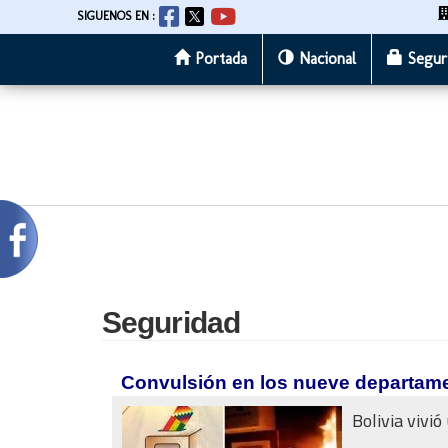
SIGUENOS EN :
Portada
Nacional
Segur
Pasar
al
contenido
principal
Seguridad
Convulsión en los nueve departamen
Bolivia vivió