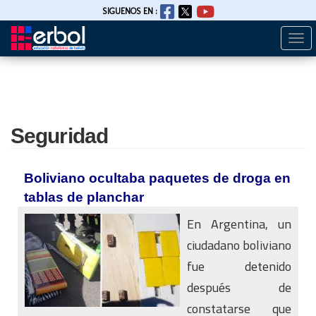
SIGUENOS EN :
Togg
Pasar
navi
al
contenido
principal
Seguridad
Boliviano ocultaba paquetes de droga en
tablas de planchar
En Argentina, un
ciudadano boliviano
fue detenido
después de
constatarse que