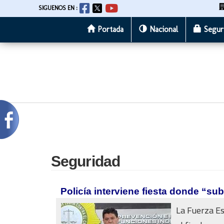
SIGUENOS EN :
Portada
Nacional
Segur
Pasar
al
contenido
principal
Seguridad
Policía interviene fiesta donde “s
La Fuerza Es