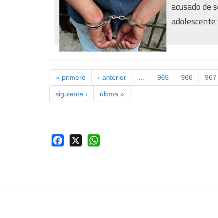
acusado de se
adolescente y
« primero
‹ anterior
…
965
966
967
siguiente ›
última »
Facebook
X
WhatsApp