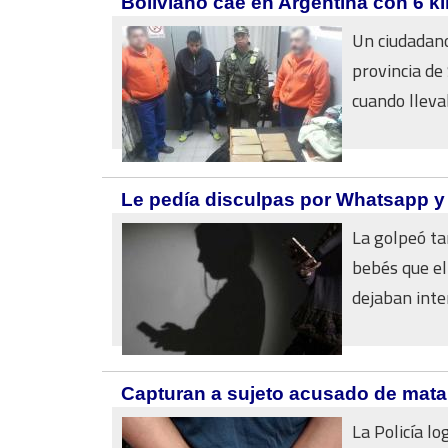
Boliviano cae en Argentina con 6 k
Un ciudadano
provincia de
cuando lleva
Le pedía disculpas por Whatsapp y
La golpeó ta
bebés que el
dejaban inter
Capturan a sujeto acusado de mata
La Policía l