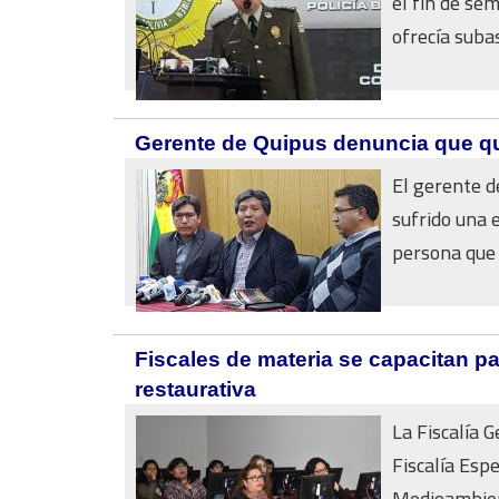
el fin de se
ofrecía subas
Gerente de Quipus denuncia que qu
El gerente d
sufrido una 
persona que l
Fiscales de materia se capacitan par
restaurativa
La Fiscalía G
Fiscalía Espe
Medioambient