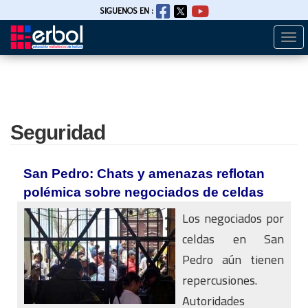
SIGUENOS EN :
Togg
Pasar
navi
al
contenido
principal
Seguridad
San Pedro: Chats y amenazas reflotan
polémica sobre negociados de celdas
Los negociados por
celdas en San
Pedro aún tienen
repercusiones.
Autoridades