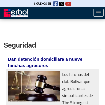
SIGUENOS EN :
Togg
Pasar
navi
al
contenido
principal
Seguridad
Dan detención domiciliara a nueve
hinchas agresores
Los hinchas del
club Bolívar que
agredieron a
simpatizantes de
The Strongest