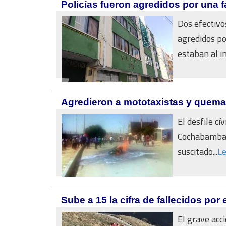
Policías fueron agredidos por una f
Dos efectivos
agredidos po
estaban al int
Agredieron a mototaxistas y quemar
El desfile cí
Cochabamb
suscitado...
L
Sube a 15 la cifra de fallecidos por
El grave acc