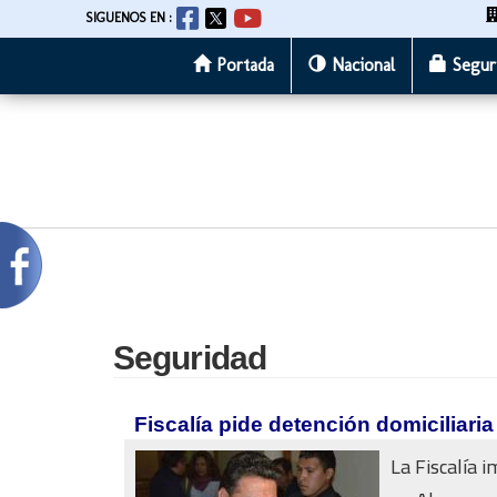
SIGUENOS EN :
Portada
Nacional
Segur
Pasar
al
contenido
principal
Seguridad
Fiscalía pide detención domiciliaria
La Fiscalía 