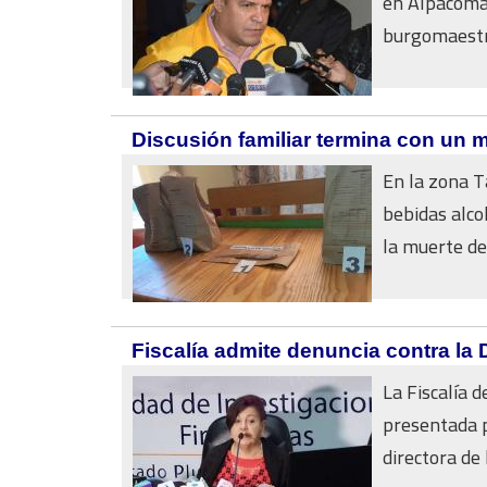
en Alpacoma y
burgomaestre
Discusión familiar termina con un 
En la zona Ta
bebidas alco
la muerte de 
Fiscalía admite denuncia contra la 
La Fiscalía 
presentada p
directora de 