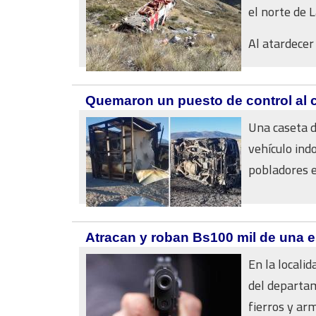
el norte de 
Al atardecer 
Quemaron un puesto de control al 
Una caseta d
vehículo in
pobladores en
Atracan y roban Bs100 mil de una e
En la localid
del departam
fierros y arm