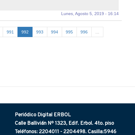
Lunes, Agosto 5, 2019 - 16:14
991
992
993
994
995
996
…
Periódico Digital ERBOL
Calle Ballivián Nº 1323, Edif. Erbol. 4to. piso
Teléfonos: 2204011 - 2204498. Casilla:5946