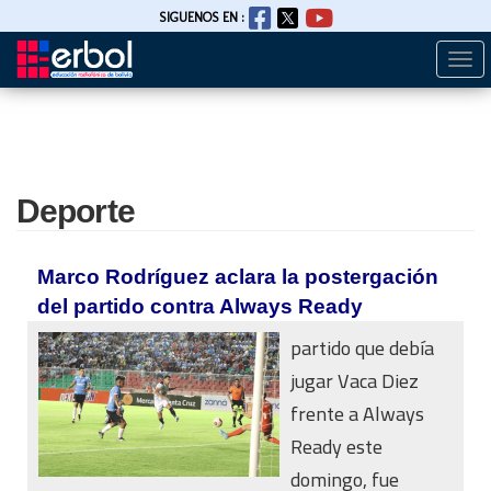
SIGUENOS EN :
Togg
Pasar
navi
al
contenido
principal
Deporte
Marco Rodríguez aclara la postergación
del partido contra Always Ready
partido que debía
jugar Vaca Diez
frente a Always
Ready este
domingo, fue