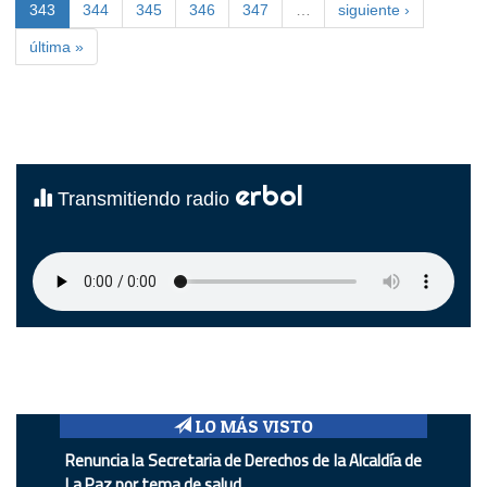
343
344
345
346
347
…
siguiente ›
última »
erbol
Transmitiendo radio
LO MÁS VISTO
Renuncia la Secretaria de Derechos de la Alcaldía de
La Paz por tema de salud