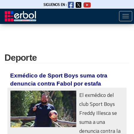
SIGUENOS EN :
Togg
Pasar
navi
al
contenido
principal
Deporte
Exmédico de Sport Boys suma otra
denuncia contra Fabol por estafa
El exmédico del
club Sport Boys
Freddy Illesca se
suma a una
denuncia contra la