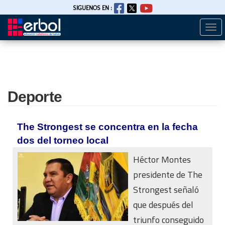
SIGUENOS EN :
Togg
Pasar
navi
al
contenido
principal
Deporte
The Strongest se concentra en la fecha
dos del torneo local
Héctor Montes
presidente de The
Strongest señaló
que después del
triunfo conseguido