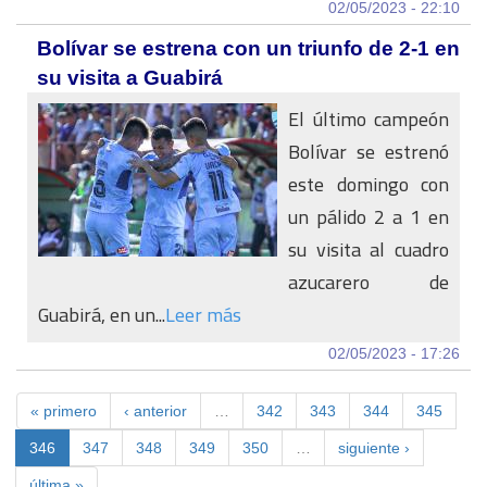
02/05/2023 - 22:10
Bolívar se estrena con un triunfo de 2-1 en
su visita a Guabirá
El último campeón
Bolívar se estrenó
este domingo con
un pálido 2 a 1 en
su visita al cuadro
azucarero de
Guabirá, en un...
Leer más
02/05/2023 - 17:26
« primero
‹ anterior
…
342
343
344
345
346
347
348
349
350
…
siguiente ›
última »