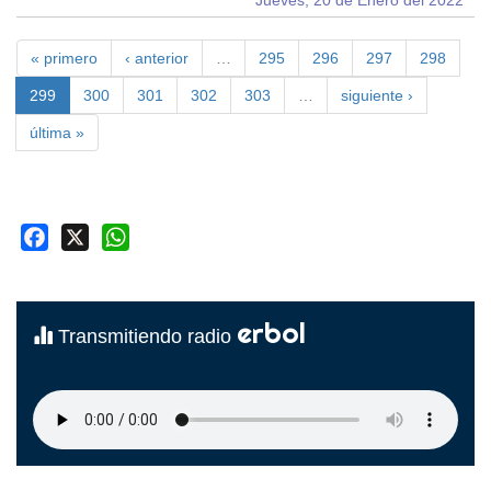
Jueves, 20 de Enero del 2022
« primero
‹ anterior
…
295
296
297
298
299
300
301
302
303
…
siguiente ›
última »
Facebook
X
WhatsApp
erbol
Transmitiendo radio