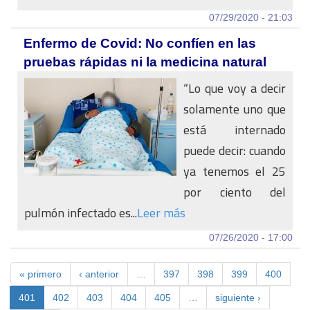
07/29/2020 - 21:03
Enfermo de Covid: No confíen en las
pruebas rápidas ni la medicina natural
“Lo que voy a decir
solamente uno que
está internado
puede decir: cuando
ya tenemos el 25
por ciento del
pulmón infectado es...
Leer más
07/26/2020 - 17:00
« primero
‹ anterior
…
397
398
399
400
401
402
403
404
405
…
siguiente ›