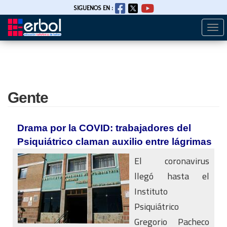
SIGUENOS EN :
Togg
Pasar
navi
al
contenido
principal
Gente
Drama por la COVID: trabajadores del
Psiquiátrico claman auxilio entre lágrimas
El coronavirus
llegó hasta el
Instituto
Psiquiátrico
Gregorio Pacheco