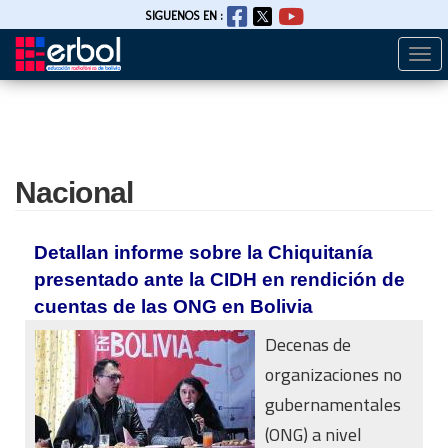
SIGUENOS EN :
Togg
Pasar
navi
al
contenido
principal
Nacional
Detallan informe sobre la Chiquitanía
presentado ante la CIDH en rendición de
cuentas de las ONG en Bolivia
Decenas de
organizaciones no
gubernamentales
(ONG) a nivel