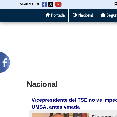
SIGUENOS EN :
Portada
Nacional
Segur
Pasar
al
contenido
principal
Nacional
Vicepresidente del TSE no ve imped
UMSA, antes vetada
El vicepresi