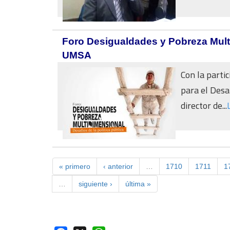
Foro Desigualdades y Pobreza Multi
UMSA
Con la parti
para el Desar
director de...
« primero
‹ anterior
…
1710
1711
1
…
siguiente ›
última »