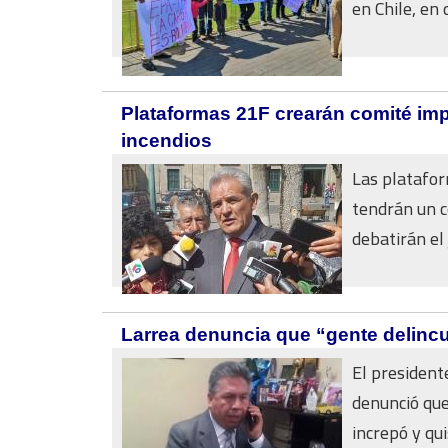
en Chile, en
Plataformas 21F crearán comité impu
incendios
Las platafor
tendrán un c
debatirán el j
Larrea denuncia que “gente delincue
El president
denunció que
increpó y qui