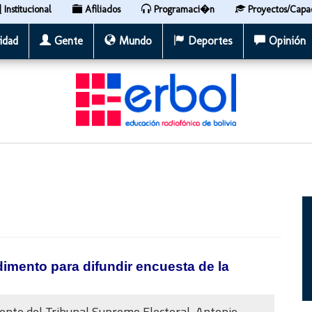
Institucional
Afiliados
Programaci�n
Proyectos/Capa
idad
Gente
Mundo
Deportes
Opinión
imento para difundir encuesta de la
dente del Tribunal Supremo Electoral, Antonio