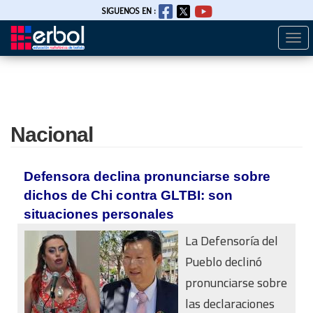
SIGUENOS EN :
Togg
Pasar
navi
al
contenido
principal
Nacional
Defensora declina pronunciarse sobre
dichos de Chi contra GLTBI: son
situaciones personales
La Defensoría del
Pueblo declinó
pronunciarse sobre
las declaraciones