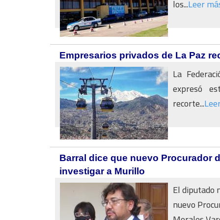
los...
Leer má
Empresarios privados de La Paz re
La Federaci
expresó es
recorte...
Lee
Barral dice que nuevo Procurador d
investigar a Murillo
El diputado 
nuevo Procur
Morales Varg