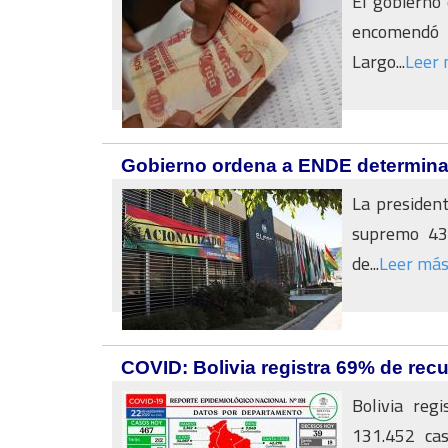
El gobierno
encomendó a
Largo...
Leer
Gobierno ordena a ENDE determinar 
La president
supremo 434
de...
Leer má
COVID: Bolivia registra 69% de re
Bolivia reg
131.452 cas