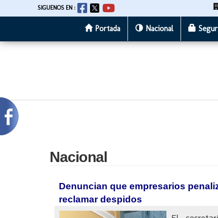
SIGUENOS EN :
Portada
Nacional
Segur
Pasar
al
contenido
principal
Nacional
Denuncian que empresarios penaliza
reclamar despidos
El secreta