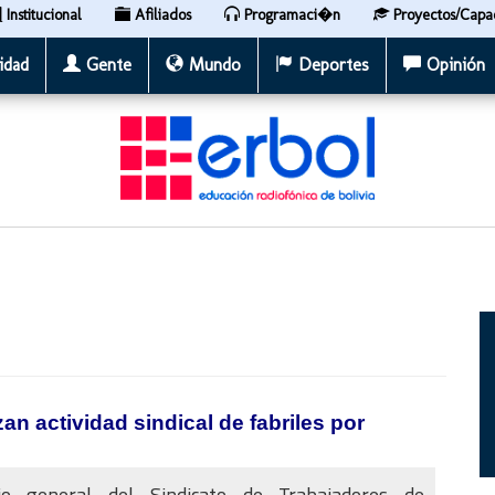
Institucional
Afiliados
Programaci�n
Proyectos/Capa
idad
Gente
Mundo
Deportes
Opinión
n actividad sindical de fabriles por
rio general del Sindicato de Trabajadores de