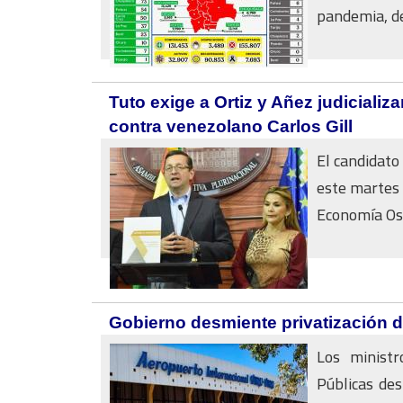
pandemia, de.
Tuto exige a Ortiz y Añez judicializ
contra venezolano Carlos Gill
El candidato
este martes 
Economía Osca
Gobierno desmiente privatización d
Los ministr
Públicas des