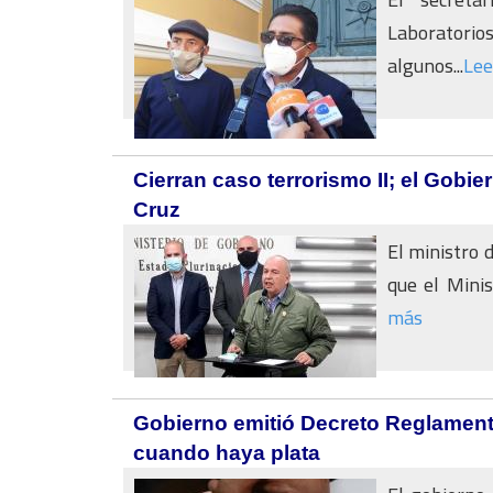
Laboratorio
algunos...
Lee
Cierran caso terrorismo II; el Gobie
Cruz
El ministro 
que el Minis
más
Gobierno emitió Decreto Reglament
cuando haya plata