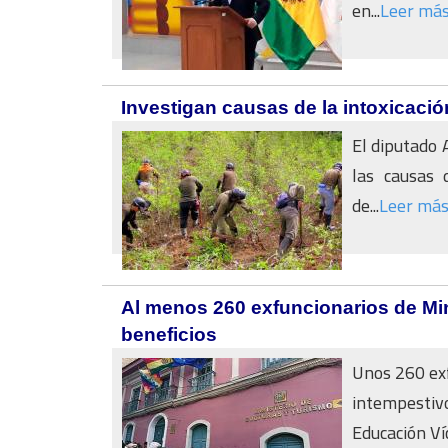
en...
Leer má
Investigan causas de la intoxicaci
El diputado 
las causas 
de...
Leer má
Al menos 260 exfuncionarios de Min
beneficios
Unos 260 exf
intempestivo
Educación Víc