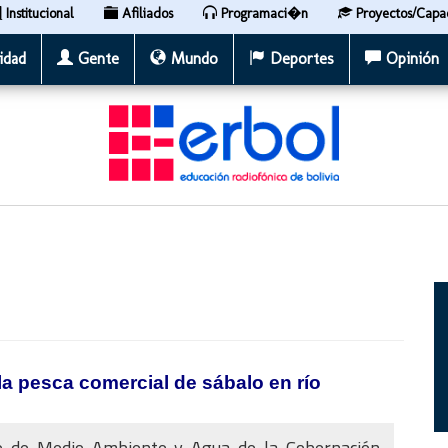
Institucional
Afiliados
Programaci�n
Proyectos/Capa
idad
Gente
Mundo
Deportes
Opinión
la pesca comercial de sábalo en río
io de Medio Ambiente y Agua de la Gobernación,