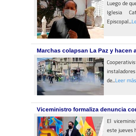
Luego de que
Iglesia Ca
Episcopal...
L
Marchas colapsan La Paz y hacen a 
Cooperativi
instaladore
de...
Leer má
Viceministro formaliza denuncia co
El vicemini
este jueves 