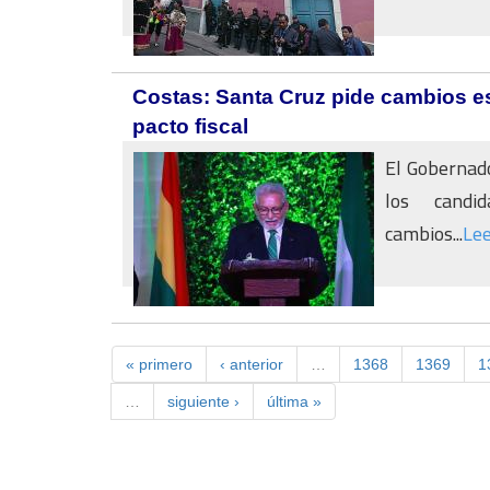
Costas: Santa Cruz pide cambios es
pacto fiscal
El Gobernado
los candid
cambios...
Le
« primero
‹ anterior
…
1368
1369
1
…
siguiente ›
última »