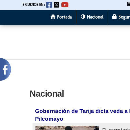
SIGUENOS EN :
Portada
Nacional
Segur
Pasar
al
contenido
principal
Nacional
Gobernación de Tarija dicta veda a 
Pilcomayo
El secretar