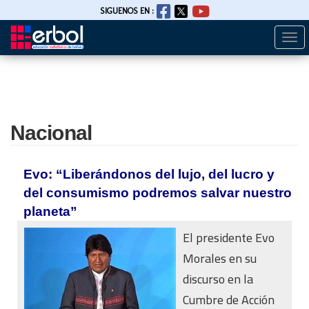
SIGUENOS EN :
Togg
Pasar
navi
al
contenido
principal
Nacional
Evo: “Liberándonos del lujo, del lucro y
del consumismo podremos salvar nuestro
planeta”
El presidente Evo
Morales en su
discurso en la
Cumbre de Acción