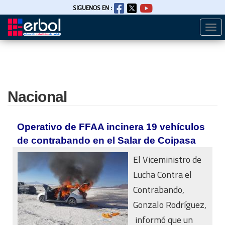
SIGUENOS EN :
Togg
Pasar
navi
al
contenido
principal
Nacional
Operativo de FFAA incinera 19 vehículos
de contrabando en el Salar de Coipasa
El Viceministro de
Lucha Contra el
Contrabando,
Gonzalo Rodríguez,
informó que un