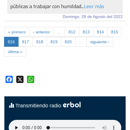
públicas a trabajar con humildad...
Leer más
Domingo, 28 de Agosto del 2022
« primero
‹ anterior
…
812
813
814
815
816
817
818
819
820
…
siguiente ›
última »
Facebook
X
WhatsApp
erbol
Transmitiendo radio