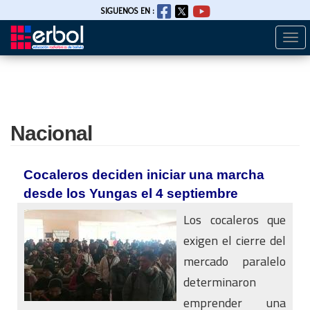
SIGUENOS EN :
Togg
Pasar
navi
al
contenido
principal
Nacional
Cocaleros deciden iniciar una marcha
desde los Yungas el 4 septiembre
Los cocaleros que
exigen el cierre del
mercado paralelo
determinaron
emprender una