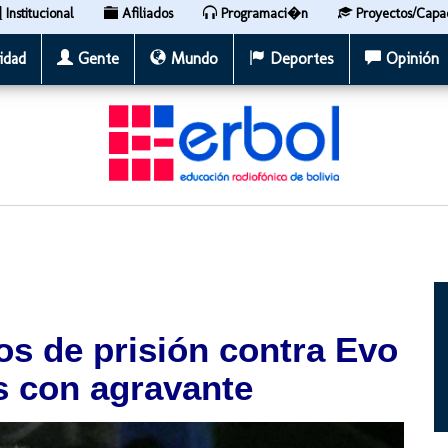
Institucional
Afiliados
Programaci�n
Proyectos/Capa
idad
Gente
Mundo
Deportes
Opinión
ños de prisión contra Evo
s con agravante