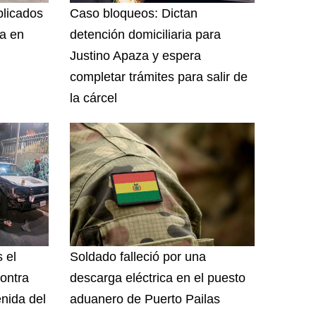
plicados
Caso bloqueos: Dictan
ía en
detención domiciliaria para
Justino Apaza y espera
completar trámites para salir de
la cárcel
 el
Soldado falleció por una
ontra
descarga eléctrica en el puesto
nida del
aduanero de Puerto Pailas