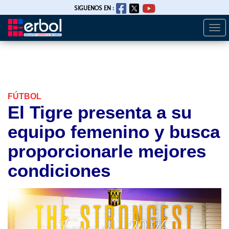
SIGUENOS EN :
Togg
Pasar
navi
al
contenido
principal
FÚTBOL
El Tigre presenta a su
equipo femenino y busca
proporcionarle mejores
condiciones