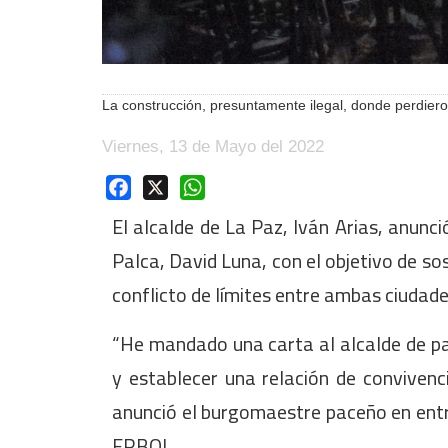
La construcción, presuntamente ilegal, donde perdier
Viernes, 13 de Mayo del 2022
Facebook
X
WhatsApp
El alcalde de La Paz, Iván Arias, anunci
Palca, David Luna, con el objetivo de so
conflicto de límites entre ambas ciudade
“He mandado una carta al alcalde de pal
y establecer una relación de convivenci
anunció el burgomaestre paceño en entr
ERBOL.