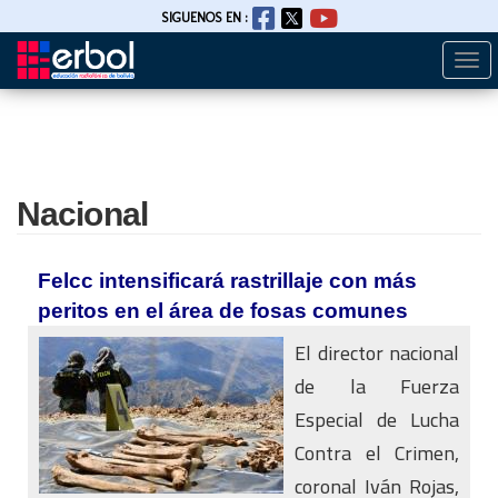
SIGUENOS EN :
Togg
Pasar
navi
al
contenido
principal
Nacional
Felcc intensificará rastrillaje con más
peritos en el área de fosas comunes
El director nacional
de la Fuerza
Especial de Lucha
Contra el Crimen,
coronal Iván Rojas,