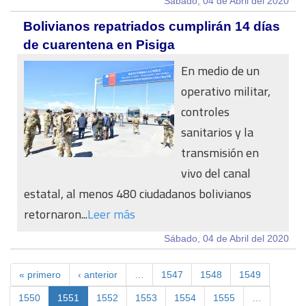
Sábado, 04 de Abril del 2020
Bolivianos repatriados cumplirán 14 días
de cuarentena en Pisiga
En medio de un
operativo militar,
controles
sanitarios y la
transmisión en
vivo del canal
estatal, al menos 480 ciudadanos bolivianos
retornaron...
Leer más
Sábado, 04 de Abril del 2020
« primero
‹ anterior
…
1547
1548
1549
1550
1551
1552
1553
1554
1555
…